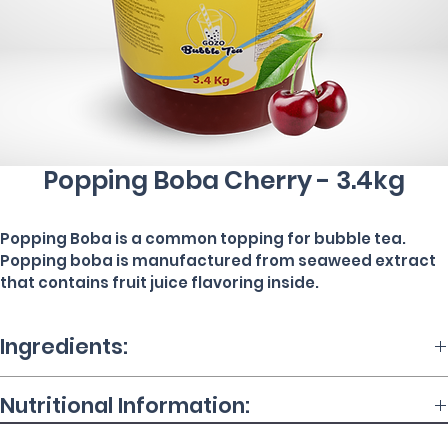
Popping Boba Cherry - 3.4kg
Popping Boba is a common topping for bubble tea.
Popping boba is manufactured from seaweed extract 
that contains fruit juice flavoring inside.
Ingredients:
Ingredients: 
Water, High Fructose Corn Syrup, Calcium 
Nutritional Information:
Lactate (E327), Modified Starch, DL-Malic Acid (E296), Sodium 
Alginate (E401), Xanthan Gum (E415), Improver  (Locust Bean 